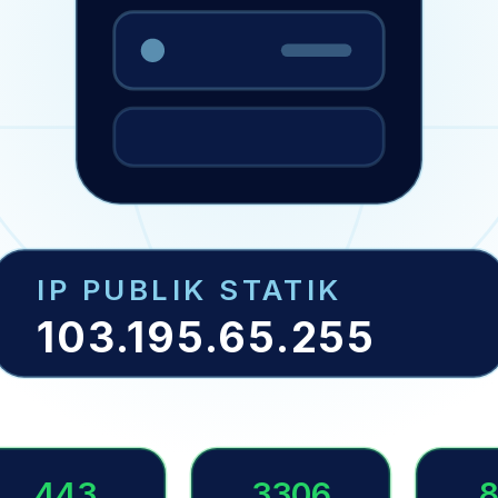
IP PUBLIK STATIK
103.195.65.255
443
3306
8