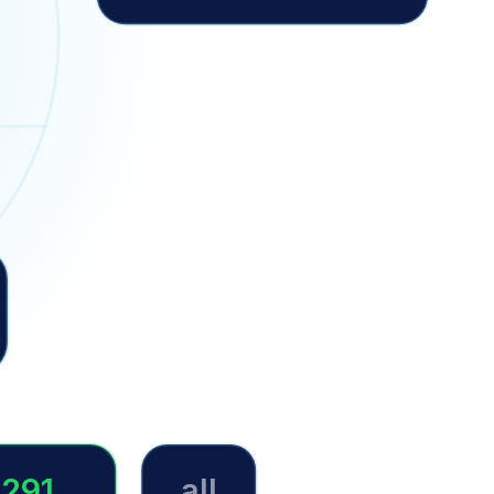
291
all