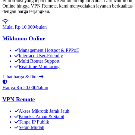
Pilih solusi yang tepat untuk kebutuhan digital Anda. Dari Mikhmon
Online hingga VPN Remote, kami menyediakan layanan berkualitas
dengan harga terjangkau.
Mulai Rp 10.000
/bulan
Mikhmon Online
Management Hotspot & PPPoE
Interface User-Friendly
Multi Router Support
Real-time Monitoring
Lihat harga & fitur
Hanya Rp 20.000
/tahun
VPN Remote
Akses Mikrotik Jarak Jauh
Koneksi Aman & Stabil
Tanpa IP Publik
Setup Mudah