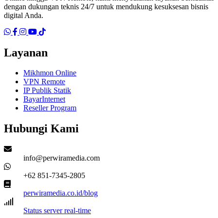
dengan dukungan teknis 24/7 untuk mendukung kesuksesan bisnis
digital Anda.
WhatsApp
Facebook
Instagram
YouTube
TikTok
Layanan
Mikhmon Online
VPN Remote
IP Publik Statik
BayarInternet
Reseller Program
Hubungi Kami
Email
info@perwiramedia.com
WhatsApp
+62 851-7345-2805
Dokumentasi
perwiramedia.co.id/blog
Status server
Status server real-time